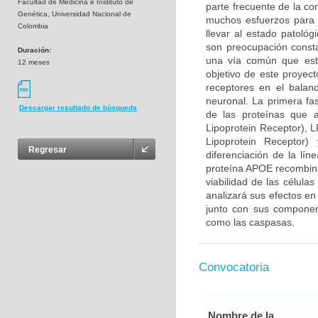
Facultad de Medicina e Instituto de
parte frecuente de la co
Genética, Universidad Nacional de
muchos esfuerzos para 
Colombia
llevar al estado patológ
son preocupación consta
Duración:
una vía común que esta
12 meses
objetivo de este proyec
receptores en el balan
neuronal. La primera fa
Descargar resultado de búsqueda
de las proteínas que 
Lipoprotein Receptor), 
Lipoprotein Receptor
Regresar
diferenciación de la lín
proteína APOE recombina
viabilidad de las célula
analizará sus efectos en
junto con sus component
como las caspasas.
Convocatoria
Nombre de la