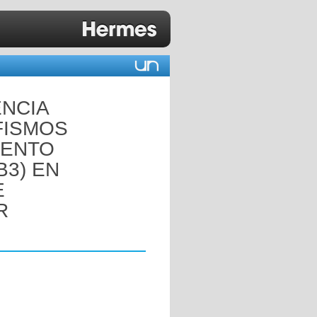
ENCIA
FISMOS
IENTO
B3) EN
E
R