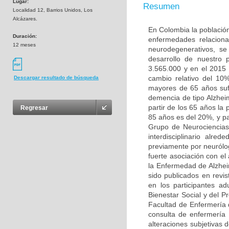
Lugar:
Resumen
Localidad 12, Barrios Unidos, Los
Alcázares.
En Colombia la población
Duración:
enfermedades relaciona
12 meses
neurodegenerativos, s
desarrollo de nuestro
3.565.000 y en el 2015
cambio relativo del 10
Descargar resultado de búsqueda
mayores de 65 años sufr
demencia de tipo Alzhei
partir de los 65 años la
Regresar
85 años es del 20%, y pa
Grupo de Neurociencias
interdisciplinario alr
previamente por neurólo
fuerte asociación con e
la Enfermedad de Alzhei
sido publicados en revis
en los participantes a
Bienestar Social y del P
Facultad de Enfermería 
consulta de enfermería 
alteraciones subjetivas 