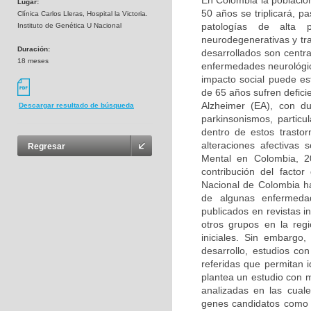
En Colombia la població
Lugar:
50 años se triplicará, p
Clínica Carlos Lleras, Hospital la Victoria.
patologías de alta 
Instituto de Genética U Nacional
neurodegenerativas y tr
Duración:
desarrollados son centra
18 meses
enfermedades neurológica
impacto social puede e
de 65 años sufren defic
Alzheimer (EA), con d
Descargar resultado de búsqueda
parkinsonismos, partic
dentro de estos trasto
alteraciones afectivas
Regresar
Mental en Colombia, 2
contribución del facto
Nacional de Colombia ha
de algunas enfermedad
publicados en revistas i
otros grupos en la reg
iniciales. Sin embargo
desarrollo, estudios co
referidas que permitan 
plantea un estudio con 
analizadas en las cual
genes candidatos como 