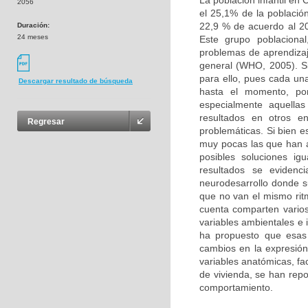
La población infantil en
2056
el 25,1% de la població
22,9 % de acuerdo al 20
Duración:
24 meses
Este grupo poblacional
problemas de aprendizaj
general (WHO, 2005). Si
para ello, pues cada un
Descargar resultado de búsqueda
hasta el momento, por
especialmente aquellas
resultados en otros e
Regresar
problemáticas. Si bien e
muy pocas las que han 
posibles soluciones ig
resultados se evidenc
neurodesarrollo donde s
que no van el mismo ritm
cuenta comparten varios 
variables ambientales e 
ha propuesto que esas
cambios en la expresión 
variables anatómicas, fa
de vivienda, se han rep
comportamiento.