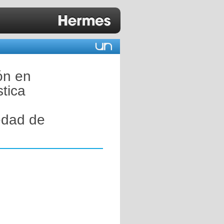
ón en
tica
edad de