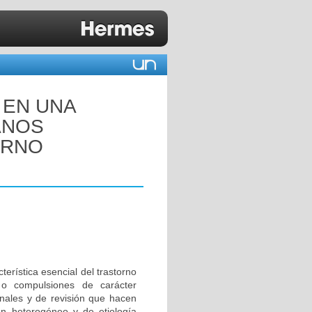
 EN UNA
ANOS
ORNO
terística esencial del trastorno
o compulsiones de carácter
inales y de revisión que hacen
n heterogéneo y de etiología