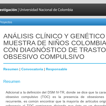
Proyectos
ANÁLISIS CLÍNICO Y GENÉTICO
MUESTRA DE NIÑOS COLOMBI
CON DIAGNÓSTICO DE TRAST
OBSESIVO COMPULSIVO
Resumen
|
Convocatoria
|
Responsable
Resumen
Adicional a la definición del DSM IV-TR, donde se dice que la carac
obsesivo compulsivo (TOC) es la presencia de obsesiones 
recurrente, es común encontrar que la mayoría de artículos orig
referencia al TOC comienzan diciendo que éste es un desorde