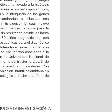
ípica ha llevado a la hipótesis
curece los hallazgos clínicos,
tos y la búsqueda de los genes
caminados a dilucidar esa
y fisiológico, lo cual incluye
a influencia genética para la
in resultados definitivos hasta
e 30 niños diagnosticados con
específicas para el diagnóstico
dofenotipos relacionados con
e se encuentran asociados a la
en la Universidad Nacional de
iento del trastorno a partir de
a práctica clínica diaria. Con
población infantil colombiana en
cológico e iniciar una línea de
ULO A LA INVESTIGACIÓN A