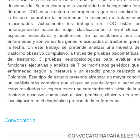
desconocida. Se menciona que la variabilidad en la expresión fenot
de que el TOC es un trastorno heterogéneo y que esa condición os
la historia natural de la enfermedad, la respuesta a tratamien
relacionados. Actualmente los trabajos en TOC están en
heterogeneidad haciendo mejor clasificaciones a nivel clínico 
aspectos moleculares y anatómicos. Se ha establecido una clar
enfermedad y son varios los genes relacionados al trastorno, pero s
la fecha. En este trabajo se pretende analizar una muestra d
trastorno obsesivo compulsivo, a través de pruebas psicométricas 
del trastorno, 3 pruebas neuropsicológicas para evaluar en
funciones ejecutivas y análisis de 7 polimorfismos genéticos qu
enfermedad según la literatura y un estudio previo realizado 
Colombia. Este tipo de estudio pretende alcanzar un mayor conocim
un análisis más completo que el que se puede llegar a hacer en l
estos resultados se espera tener una caracterización inicial de la 
trastorno obsesivo compulsivo a nivel genético, clínico y neuropsi
investigación en el diagnóstico preciso de la enfermedad.
Convocatoria
CONVOCATORIA PARA EL ESTIM