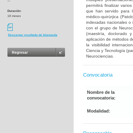
---
permitirá finalizar var
que han servido para l
Duración:
18 meses
médico-quirúrjica (Pato
indexadas nacionales o i
con el grupo de Neuroc
(maestría, doctorado y
Descargar resultado de búsqueda
aplicación de métodos de
la visibilidad internaci
Ciencia y Tecnología (pa
Regresar
Neurociencias.
Convocatoria
Nombre de la
convocatoria:
Modalidad: