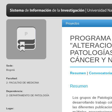
Proyectos
PROGRAMA 
"ALTERACI
PATOLOGÍA
CÁNCER Y 
Sede:
Bogotá
Resumen
|
Convocatoria
Facultad:
2- FACULTAD DE MEDICINA
Resumen
Dependencia:
2- DEPARTAMENTO DE PATOLOGÍA
Los grupos de Patología
desarrollando trabajo c
las diferentes publicaci
Lugar:
múltiples presentacion