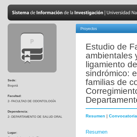
Proyectos
Estudio de Fa
ambientales 
ligamiento de
sindrómico: 
familias de 
Sede:
Bogotá
Corregimiento
Facultad:
Departament
2- FACULTAD DE ODONTOLOGÍA
Dependencia:
Resumen
|
Convocatoria
2- DEPARTAMENTO DE SALUD ORAL
Resumen
Lugar: