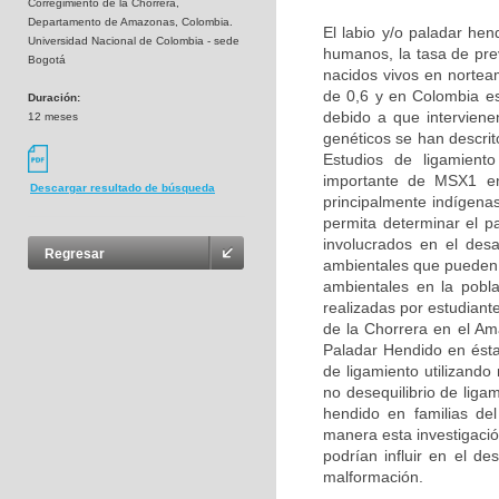
Corregimiento de la Chorrera,
Departamento de Amazonas, Colombia.
El labio y/o paladar he
Universidad Nacional de Colombia - sede
humanos, la tasa de pre
Bogotá
nacidos vivos en nortea
de 0,6 y en Colombia e
Duración:
debido a que interviene
12 meses
genéticos se han descri
Estudios de ligamient
importante de MSX1 en 
Descargar resultado de búsqueda
principalmente indígena
permita determinar el p
involucrados en el des
Regresar
ambientales que pueden a
ambientales en la pobl
realizadas por estudiant
de la Chorrera en el Am
Paladar Hendido en ésta
de ligamiento utilizand
no desequilibrio de lig
hendido en familias de
manera esta investigació
podrían influir en el de
malformación.