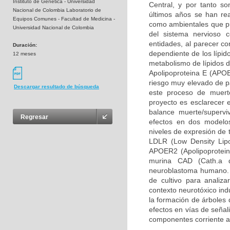
Instituto de Genética - Universidad
Central, y por tanto so
Nacional de Colombia Laboratorio de
últimos años se han rea
Equipos Comunes - Facultad de Medicina -
como ambientales que pue
Universidad Nacional de Colombia
del sistema nervioso 
entidades, al parecer c
Duración:
dependiente de los lípid
12 meses
metabolismo de lípidos d
Apolipoproteina E (APOE
riesgo muy elevado de pa
Descargar resultado de búsqueda
este proceso de muerte
proyecto es esclarecer 
balance muerte/supervi
Regresar
efectos en dos modelos
niveles de expresión de 
LDLR (Low Density Lipo
APOER2 (Apolipoprotein 
murina CAD (Cath.a d
neuroblastoma humano. 
de cultivo para analiz
contexto neurotóxico ind
la formación de árboles 
efectos en vías de señal
componentes corriente a