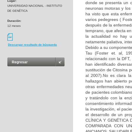
Lugar:
donde se presenta un co
UNIVERSIDAD NACIONAL - INSTITUTO
neuronas motoras y los 
DE GENÉTICA
ha visto que esta enfe
varios pedegrees ( Fos
Duración:
después de la enfermeda
12 meses
temprano, que afecta en
la actualidad no hay u
netamente paliativa, int
Descargar resultado de búsqueda
Debido a su componente 
Tau (Foster et. al, 1
relacionado con la DFT, 
Regresar
han identificado diver
sustitución de Citosina 
al 2007).No es clara l
hallazgos han abierto p
otras enfermedades neu
de pacientes colombiano
y tratándolo con la enz
consentimiento informad
la investigación, el pac
el desarrollo de un pr
CLÍNICA Y GENÉTICA
COMPARADA CON UN
ANCIANOS SALUDABLES”,