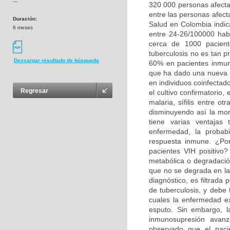
---
320 000 personas afectad
entre las personas afect
Duración:
Salud en Colombia indic
6 meses
entre 24-26/100000 hab
cerca de 1000 pacient
tuberculosis no es tan pr
Descargar resultado de búsqueda
60% en pacientes inmun
que ha dado una nueva u
en individuos coinfectad
Regresar
el cultivo confirmatorio,
malaria, sífilis entre o
disminuyendo así la mor
tiene varias ventajas 
enfermedad, la probabi
respuesta inmune. ¿Po
pacientes VIH positivo?
metabólica o degradació
que no se degrada en la
diagnóstico, es filtrada
de tuberculosis, y debe 
cuales la enfermedad ex
esputo. Sin embargo, l
inmunosupresión avan
observado que el paci