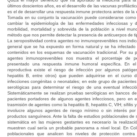
Quizá el mayor beneficio que ha aportado la medicina para la
últimos doscientos años, es el desarrollo de las vacunas profiláctic
es el de desarrollar una respuesta inmune protectora antes de la 
Tomada en su conjunto la vacunación puede considerarse como 
cambiar la epidemiología de las enfermedades infecciosas y d
morbilidad, mortalidad y sobrevida de la población a nivel mun
método que nos permite detectar la presencia de anticuerpos de ti
La seropositividad contra agentes no inmunoprevenibles nos indic
general que se ha expuesto en forma natural y se ha infectado 
contenidos en los esquemas de vacunación tradicional. Por su p
agentes inmunoprevenibles nos muestra el porcentaje de 
presentado una respuesta inmune humoral específica. En e
reproductiva existe el riesgo de infección por algunos patógen
hepatitis B, entre otros) que pueden adquirirse en el curso 
infecciones congénitas o neonatales; en este grupo de pacientes
serológicas para determinar el riesgo de una eventual infecc
Sistemáticamente se realizan pruebas serológicas en bancos de 
pacientes portadores de algunos agentes infecciosos, pero en e
trasmisión de agentes como la hepatitis B, hepatitis C, VIH; sífilis 
involucre algunos agentes de riesgo mínimo o sin interés por
productos sanguíneos. Ante la falta de estudios poblacionales de
sistemática en las mujeres gestantes es necesario la realizaci
muestren cual sería un probable panorama a nivel local. En Col
poblacionales que analicen los niveles de protección contra 