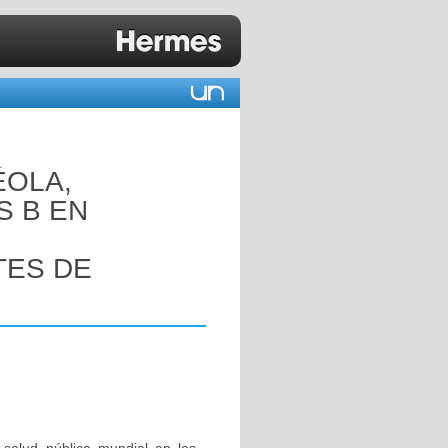
ÉOLA,
S B EN
TES DE