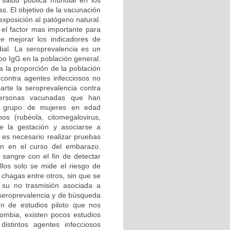
 salud pública mundial en los
as. El objetivo de la vacunación
exposición al patógeno natural.
el factor mas importante para
e mejorar los indicadores de
dial. La seroprevalencia es un
po IgG en la población general.
a la proporción de la población
contra agentes infecciosos no
arte la seroprevalencia contra
personas vacunadas que han
l grupo de mujeres en edad
os (rubéola, citomegalovirus,
de la gestación y asociarse a
 es necesario realizar pruebas
ión en el curso del embarazo.
sangre con el fin de detectar
llos solo se mide el riesgo de
y chagas entre otros, sin que se
 su no trasmisión asociada a
 seroprevalencia y de búsqueda
ón de estudios piloto que nos
ombia, existen pocos estudios
distintos agentes infecciosos