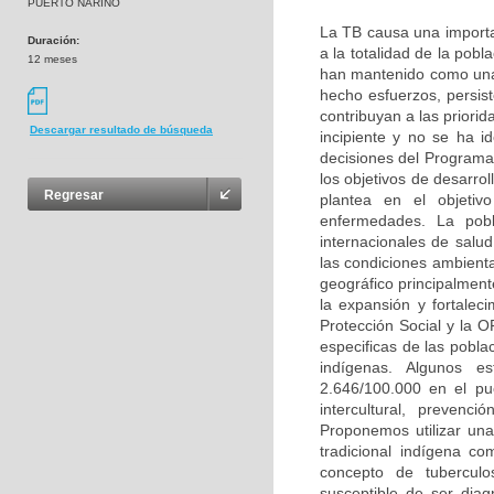
PUERTO NARIÑO
La TB causa una importa
Duración:
a la totalidad de la pobl
12 meses
han mantenido como una 
hecho esfuerzos, persist
contribuyan a las priori
Descargar resultado de búsqueda
incipiente y no se ha 
decisiones del Programa 
los objetivos de desarrol
Regresar
plantea en el objetiv
enfermedades. La pobl
internacionales de salud
las condiciones ambiental
geográfico principalment
la expansión y fortaleci
Protección Social y la 
especificas de las pobla
indígenas. Algunos e
2.646/100.000 en el p
intercultural, preven
Proponemos utilizar una 
tradicional indígena co
concepto de tubercul
susceptible de ser diag