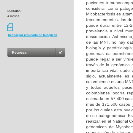
---
pacientes inmunocompro
considerar como patógen
Duración:
Micobacteriosis es altam
4 meses
frecuentemente a las dr
puede durar entre 12-2
prevalencia a nivel mu
Descargar resultado de búsqueda
desconocida. Así mismo, 
de las MNT, no hay dat
biología y patofisiologí
Regresar
genomas es permitirno
puede llegar a ser viru
través de la genómica 
importancia vital, dad
siglo, actualmente es
colombiense es una MNT 
y todos aquellos pacie
colombiense podría rep
estimada en 57.400 caso
más de 171.500 casos [
por los cuales esta nue
de su patogenómica. Es 
realizar en el National 
genomicos de Mycobact
cooperación de intercam