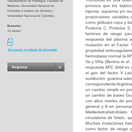
Trombosis es una obstru
Departamento de Patología, Facultad de
provoca que los tejidos
Medicina, Universidad Nacional de
hipoxia, isquemia y/o m
Colombia e Instituto de Genética,
Universidad Nacional de Colombia.
proporciones variables
como glóbulos rojos y bl
Duración:
Proteína C, Proteína S
12 meses
factores de riesgo par
respuesta del plasma a
mutación en el Factor 
propiedad anticoagulante
Descargar resultado de búsqueda
hemostasia normal la APC
Va y VIIIa (Bertina et al
respuesta APC débil es 
Regresar
el gen del factor V Le
sustitución guanina-ad
correspondiente Arginina
un cambio simple en pos
un cambio de bases Guan
con altos niveles de pr
general y 8 en persona
Metilentetrahidrofolat
circulatoria de folato,
Muchas mutaciones han 
como factor de riesgo p