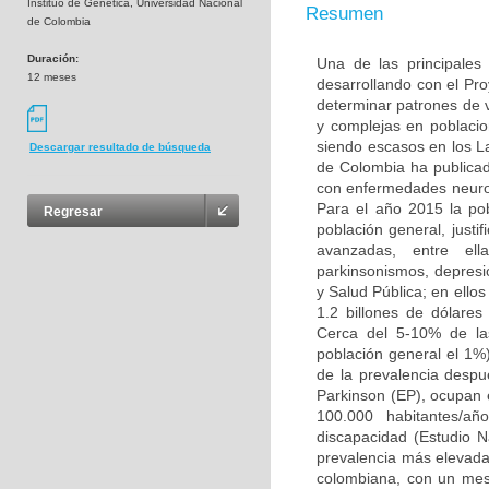
Instituo de Genética, Universidad Nacional
Resumen
de Colombia
Duración:
Una de las principales
12 meses
desarrollando con el Pr
determinar patrones de
y complejas en poblacio
siendo escasos en los L
Descargar resultado de búsqueda
de Colombia ha publicad
con enfermedades neuro
Para el año 2015 la po
Regresar
población general, justi
avanzadas, entre ell
parkinsonismos, depresió
y Salud Pública; en ello
1.2 billones de dólare
Cerca del 5-10% de la
población general el 1%
de la prevalencia desp
Parkinson (EP), ocupan 
100.000 habitantes/añ
discapacidad (Estudio 
prevalencia más elevada 
colombiana, con un mest