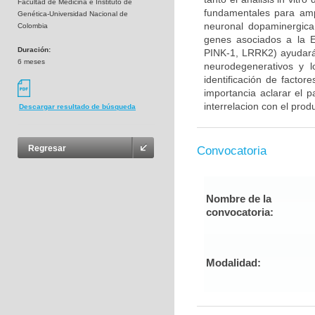
Facultad de Medicina e Instituto de
fundamentales para ampl
Genética-Universidad Nacional de
neuronal dopaminergica 
Colombia
genes asociados a la E
Duración:
PINK-1, LRRK2) ayudará
6 meses
neurodegenerativos y l
identificación de factor
importancia aclarar el p
interrelacion con el prod
Descargar resultado de búsqueda
Regresar
Convocatoria
Nombre de la
convocatoria:
Modalidad: