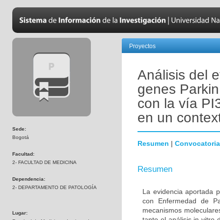
Proyectos
Análisis del 
genes Parkin
con la vía PI
en un contex
Sede:
Bogotá
Resumen
|
Convocatoria
Facultad:
2- FACULTAD DE MEDICINA
Resumen
Dependencia:
2- DEPARTAMENTO DE PATOLOGÍA
La evidencia aportada p
con Enfermedad de Par
mecanismos moleculares 
Lugar:
tanto el análisis in vitr