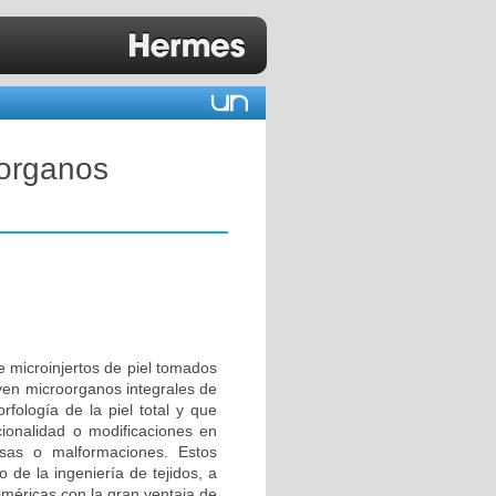
oorganos
e microinjertos de piel tomados
yen microorganos integrales de
fología de la piel total y que
ncionalidad o modificaciones en
osas o malformaciones. Estos
 de la ingeniería de tejidos, a
iméricas con la gran ventaja de