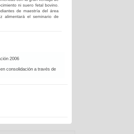
cimiento ni suero fetal bovino.
udiantes de maestría del área
z alimentará el seminario de
ación 2006
 en consolidación a través de