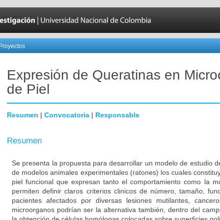
Proyectos
Expresión de Queratinas en Micr
de Piel
Resumen
|
Convocatoria
|
Responsable
Resumen
Se presenta la propuesta para desarrollar un modelo de estudio d
de modelos animales experimentales (ratones) los cuales constitu
piel funcional que expresan tanto el comportamiento como la mor
permiten definir claros criterios clinicos de número, tamaño, fu
pacientes afectados por diversas lesiones mutilantes, cancer
microorganos podrían ser la alternativa también, dentro del campo
la obtención de células homólogas colocadas sobre superficies pol