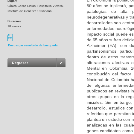
En Colombia la població
Lugar:
50 años se triplicará, p
Clínica Carlos Lleras, Hospital la Victoria.
patologías de alta 
Instituto de Genética U Nacional
neurodegenerativas y tr
Duración:
desarrollados son centra
18 meses
enfermedades neurológica
impacto social puede e
de 65 años sufren defic
Alzheimer (EA), con d
Descargar resultado de búsqueda
parkinsonismos, partic
dentro de estos trasto
alteraciones afectivas
Regresar
Mental en Colombia, 2
contribución del facto
Nacional de Colombia ha
de algunas enfermedad
publicados en revistas i
otros grupos en la reg
iniciales. Sin embargo
desarrollo, estudios co
referidas que permitan 
plantea un estudio con 
analizadas en las cual
genes candidatos como 