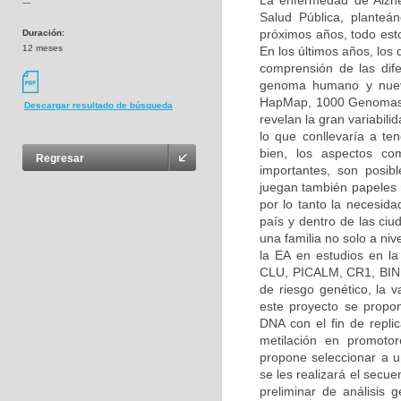
La enfermedad de Alzh
---
Salud Pública, planteá
próximos años, todo esto
Duración:
12 meses
En los últimos años, los
comprensión de las dif
genoma humano y nuevo
HapMap, 1000 Genomas, 
Descargar resultado de búsqueda
revelan la gran variabilid
lo que conllevaría a ten
bien, los aspectos co
Regresar
importantes, son posibl
juegan también papeles 
por lo tanto la necesida
país y dentro de las ciu
una familia no solo a ni
la EA en estudios en l
CLU, PICALM, CR1, BIN1
de riesgo genético, la
este proyecto se propon
DNA con el fin de repli
metilación en promoto
propone seleccionar a un
se les realizará el secu
preliminar de análisis