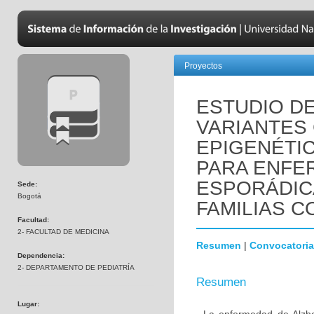
Proyectos
ESTUDIO D
VARIANTES
EPIGENÉTI
PARA ENFE
ESPORÁDIC
Sede:
Bogotá
FAMILIAS C
Facultad:
2- FACULTAD DE MEDICINA
Resumen
|
Convocatoria
Dependencia:
2- DEPARTAMENTO DE PEDIATRÍA
Resumen
Lugar: