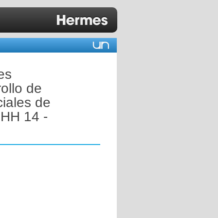
es
ollo de
ciales de
 HH 14 -