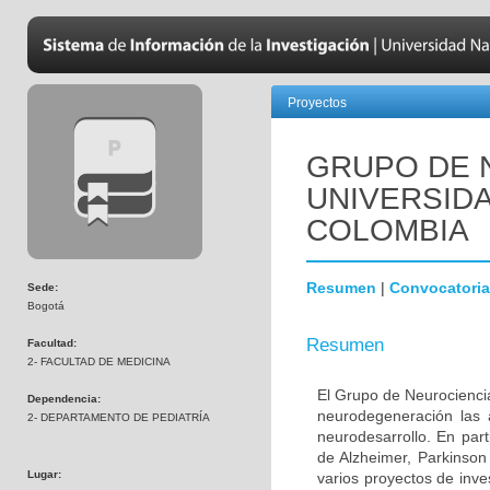
Proyectos
GRUPO DE 
UNIVERSID
COLOMBIA
Resumen
|
Convocatoria
Sede:
Bogotá
Resumen
Facultad:
2- FACULTAD DE MEDICINA
El Grupo de Neurociencia
Dependencia:
neurodegeneración las a
2- DEPARTAMENTO DE PEDIATRÍA
neurodesarrollo. En part
de Alzheimer, Parkinson
Lugar:
varios proyectos de inve