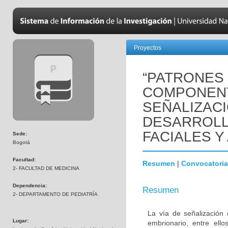
Proyectos
“PATRONES
COMPONENT
SEÑALIZAC
DESARROLL
FACIALES Y
Sede:
Bogotá
Facultad:
Resumen
|
Convocatoria
2- FACULTAD DE MEDICINA
Dependencia:
Resumen
2- DEPARTAMENTO DE PEDIATRÍA
La vía de señalización 
Lugar:
embrionario, entre ello