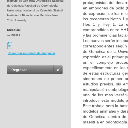
Instituto de Genética Universidad Nacional
protagonistas del desarro
de Colombia Facultad de Odontología
en embriones de pollo (G
Universidad Nacional de Colombia Skirball
de expresión de los miem
Institute of Biomolecular Medicine New
los receptores Notch 1 y
York University
Hes 1 y Hey 1. La ex
comprendidos entre HH14
Duración:
y las prominencias facia
12 meses
Los huevos serán incuba
correspondientes según l
de Genética de la Unive
Descargar resultado de búsqueda
expresión es el primer 
en el complejo proces
específicamente en los 
Regresar
de estas estructuras ge
síndromes de primer ar
estudios previos, sin e
manipulación embriológic
uno de los más versáti
introducir este modelo 
Este trabajo será la bas
modelos animales y dará 
de Genética, dentro de l
maestría en odontología