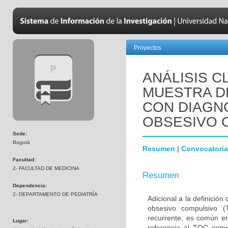
Proyectos
ANÁLISIS C
MUESTRA D
CON DIAGN
OBSESIVO 
Sede:
Bogotá
Resumen
|
Convocatoria
Facultad:
2- FACULTAD DE MEDICINA
Resumen
Dependencia:
2- DEPARTAMENTO DE PEDIATRÍA
Adicional a la definición
obsesivo compulsivo 
recurrente, es común en
Lugar:
referencia al TOC comi