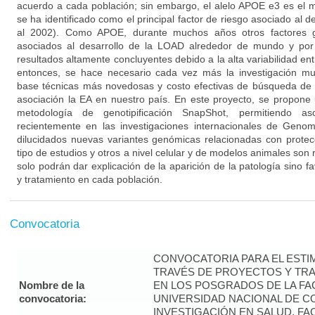
acuerdo a cada población; sin embargo, el alelo APOE e3 es el 
se ha identificado como el principal factor de riesgo asociado al de
al 2002). Como APOE, durante muchos años otros factores g
asociados al desarrollo de la LOAD alrededor de mundo y por
resultados altamente concluyentes debido a la alta variabilidad ent
entonces, se hace necesario cada vez más la investigación mul
base técnicas más novedosas y costo efectivas de búsqueda de 
asociación la EA en nuestro país. En este proyecto, se propone 
metodología de genotipificación SnapShot, permitiendo aso
recientemente en las investigaciones internacionales de Ge
dilucidados nuevas variantes genómicas relacionadas con protec
tipo de estudios y otros a nivel celular y de modelos animales son 
solo podrán dar explicación de la aparición de la patología sino f
y tratamiento en cada población.
Convocatoria
CONVOCATORIA PARA EL ESTIM
TRAVÉS DE PROYECTOS Y TRA
Nombre de la
EN LOS POSGRADOS DE LA FAC
convocatoria:
UNIVERSIDAD NACIONAL DE CO
INVESTIGACIÓN EN SALUD. FA