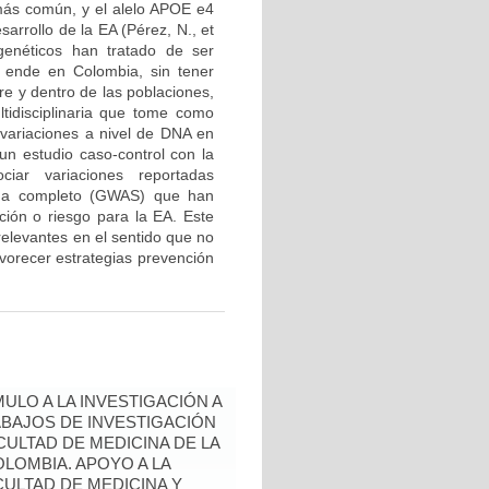
más común, y el alelo APOE e4
sarrollo de la EA (Pérez, N., et
enéticos han tratado de ser
 ende en Colombia, sin tener
re y dentro de las poblaciones,
tidisciplinaria que tome como
variaciones a nivel de DNA en
un estudio caso-control con la
ciar variaciones reportadas
noma completo (GWAS) que han
ción o riesgo para la EA. Este
relevantes en el sentido que no
avorecer estrategias prevención
ULO A LA INVESTIGACIÓN A
BAJOS DE INVESTIGACIÓN
ULTAD DE MEDICINA DE LA
LOMBIA. APOYO A LA
CULTAD DE MEDICINA Y