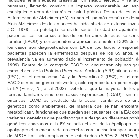
Múltiples enfermedades presentan un riesgo elevado y variab
humanas, llevando consigo un impacto considerable en asp
consiguiente tema de interés en salud pública. Dentro de estas
Enfermedad de Alzheimer (EA), siendo el tipo más común de deme
Alois Alzheimer, desde entonces ha sido objeto de extensa invest
J.C., 1999). La patología se divide según la edad de aparición
pacientes con síntomas antes de los 65 años de edad se cons
familiar (EAOD) y corresponden a aproximadamente el 30% de to
los casos son diagnosticados con EA de tipo tardío o esporád
pacientes padecen la enfermedad después de los 65 años, es
prevalencia va en aumento dado el incremento de población de
1999). Dentro de la categoría EAOD se encuentran algunos gen
como el gen de la Proteína Precursora Amiloide (APP) situado en 
(PS1), en el cromosoma 14; y la Presenilina 2 (PS2), en el c
EAOD con estos genes relevantes, solo representa un porcentaje
la EA (Pérez, N., et al 2002). Debido a que la mayoría de los 
formas familiares sino son casos esporádicos (LOAD), sin nin
entonces, LOAD es producto de la acción combinada de una 
genéticos como ambientales, de manera que se han encontran
metabólicas y funcionales que pueden ser causantes de la EA; con
variantes genéticas que predispongan a riesgo en diferentes pobl
genéticos asociados a la EA se halla el gen de la Apolipoprote
apolipoproteína encontrada en cerebro con función transportadora
de APOE han sido ampliamente estudiados (APOEe2, APOEe3, 