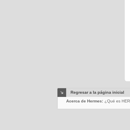
Regresar a la página inicial
Acerca de Hermes:
¿Qué es HE