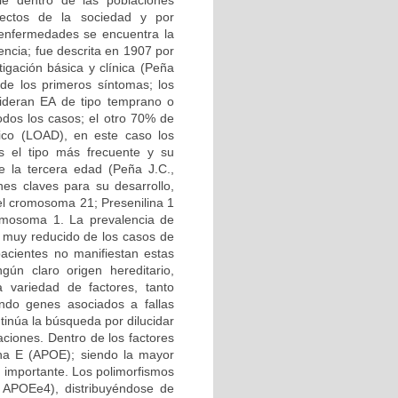
le dentro de las poblaciones
ectos de la sociedad y por
 enfermedades se encuentra la
ncia; fue descrita en 1907 por
igación básica y clínica (Peña
 de los primeros síntomas; los
ideran EA de tipo temprano o
dos los casos; el otro 70% de
ico (LOAD), en este caso los
 el tipo más frecuente y su
 la tercera edad (Peña J.C.,
es claves para su desarrollo,
el cromosoma 21; Presenilina 1
romosoma 1. La prevalencia de
 muy reducido de los casos de
pacientes no manifiestan estas
gún claro origen hereditario,
variedad de factores, tanto
do genes asociados a fallas
tinúa la búsqueda por dilucidar
aciones. Dentro de los factores
ína E (APOE); siendo la mayor
 importante. Los polimorfismos
APOEe4), distribuyéndose de