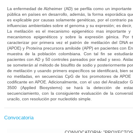
La enfermedad de Alzheimer (AD) se perfila como un importante 
pública en países en desarrollo, además, la forma esporádica q
es explicable por causas solamente genéticas, por el contrario p
influencias ambientales sobre el genoma y su expresión; es decir
La metilación es el mecanismo epigenético mas importante y e
mecanismos epigenéticos y sobre la expresión génica. Por t
caracterizar por primera vez el patrón de metilación del DNA e
(APOE) y Proteína precursora amiloide (APP) en pacientes con E
muestra de la población colombiana. Con tal fin se estudia
pacientes con AD y 50 controles pareados por edad y sexo. Aisl
se someterán al método de bisulfito de sodio y posteriormente p
de metilación y usando primers específicos se identificará, bien s
no metiladas, en secuencias CpG de los promotores de APOE 
codificante en APOE. Adicionalmente, con el uso del Analizador
3500 (Applied Biosystems) se hará la detección de esta
secuenciamiento, con la consiguiente evaluación de la conversi
uracilo, con resolución por nucleotido simple.
Convocatoria
CONVOCATORIA: "PROYECTOS 