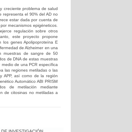
y creciente problema de salud
ue representa el 90% del AD no
arece estar dada por cuenta de
, por mecanismos epigéneticos.
jerce regulación sobre otros
anto, este proyecto propone
n los genes Apolipoproteína E
nfermedad de Alzheimer en una
rán muestras de sangre de 50
ados de DNA de estas muestras
or medio de una PCR específica
ea las regiones metiladas o las
y APP, así como de la región
 Genético Automático ABI PRISM
dos de metilación mediante
ón de citosinas no metiladas a
DE INVESTIGACIÓN,