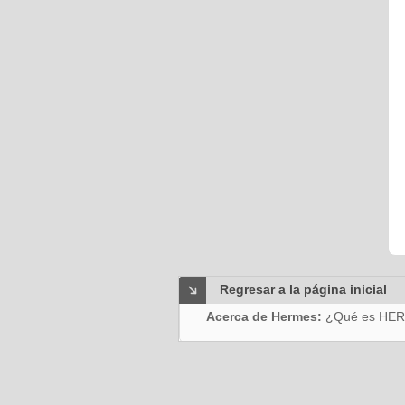
Regresar a la página inicial
Acerca de Hermes:
¿Qué es HE