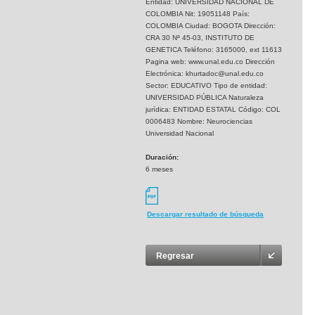
Entidad: UNIVERSIDAD NACIONAL DE
COLOMBIA Nit: 19051148 País:
COLOMBIA Ciudad: BOGOTA Dirección:
CRA 30 Nª 45-03, INSTITUTO DE
GENETICA Teléfono: 3165000, ext 11613
Pagina web: www.unal.edu.co Dirección
Electrónica: khurtadoc@unal.edu.co
Sector: EDUCATIVO Tipo de entidad:
UNIVERSIDAD PÚBLICA Naturaleza
jurídica: ENTIDAD ESTATAL Código: COL
0006483 Nombre: Neurociencias
Universidad Nacional
Duración:
6 meses
Descargar resultado de búsqueda
Regresar