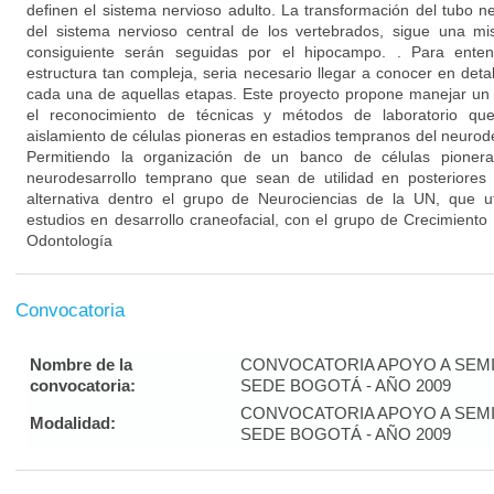
definen el sistema nervioso adulto. La transformación del tubo ne
del sistema nervioso central de los vertebrados, sigue una m
consiguiente serán seguidas por el hipocampo. . Para ente
estructura tan compleja, seria necesario llegar a conocer en detall
cada una de aquellas etapas. Este proyecto propone manejar un 
el reconocimiento de técnicas y métodos de laboratorio que 
aislamiento de células pioneras en estadios tempranos del neurode
Permitiendo la organización de un banco de células pionera
neurodesarrollo temprano que sean de utilidad en posteriores t
alternativa dentro el grupo de Neurociencias de la UN, que ut
estudios en desarrollo craneofacial, con el grupo de Crecimiento
Odontología
Convocatoria
Nombre de la
CONVOCATORIA APOYO A SEMI
convocatoria:
SEDE BOGOTÁ - AÑO 2009
CONVOCATORIA APOYO A SEMI
Modalidad:
SEDE BOGOTÁ - AÑO 2009