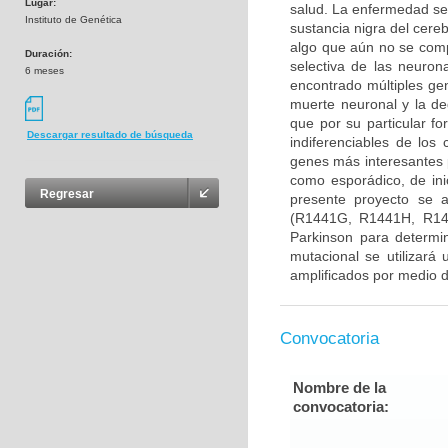
Lugar:
salud. La enfermedad se
Instituto de Genética
sustancia nigra del cere
algo que aún no se com
Duración:
selectiva de las neuron
6 meses
encontrado múltiples gen
muerte neuronal y la d
que por su particular f
Descargar resultado de búsqueda
indiferenciables de lo
genes más interesantes 
como esporádico, de ini
Regresar
presente proyecto se 
(R1441G, R1441H, R14
Parkinson para determin
mutacional se utilizará
amplificados por medio d
Convocatoria
Nombre de la
convocatoria: