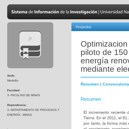
Proyectos
Optimizacion
piloto de 150
energía reno
mediante elec
Sede:
Medellín
Resumen
|
Convocatoria
Facultad:
3- FACULTAD DE MINAS
Resumen
Dependencia:
3- DEPARTAMENTO DE PROCESOS Y
El incremento reciente 
ENERGÍA - MINAS
Tierra. En el 2011, el 8
por tanto, la forma más
el crecimiento económic