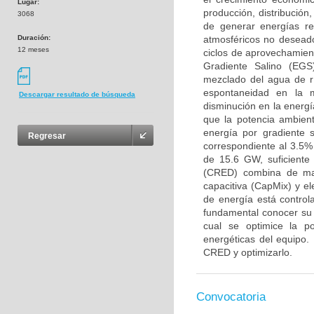
Lugar:
producción, distribució
3068
de generar energías re
Duración:
atmosféricos no deseado
12 meses
ciclos de aprovechamient
Gradiente Salino (EGS
mezclado del agua de r
espontaneidad en la 
Descargar resultado de búsqueda
disminución en la energí
que la potencia ambien
energía por gradiente 
Regresar
correspondiente al 3.5%
de 15.6 GW, suficiente 
(CRED) combina de mane
capacitiva (CapMix) y e
de energía está control
fundamental conocer su
cual se optimice la p
energéticas del equipo
CRED y optimizarlo.
Convocatoria