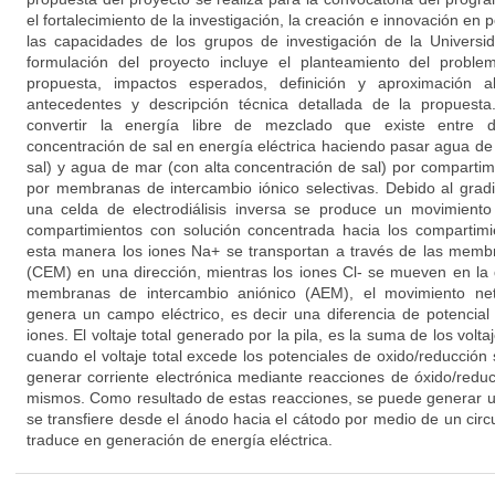
el fortalecimiento de la investigación, la creación e innovación en
las capacidades de los grupos de investigación de la Univers
formulación del proyecto incluye el planteamiento del problem
propuesta, impactos esperados, definición y aproximación a
antecedentes y descripción técnica detallada de la propuest
convertir la energía libre de mezclado que existe entre d
concentración de sal en energía eléctrica haciendo pasar agua de
sal) y agua de mar (con alta concentración de sal) por compartim
por membranas de intercambio iónico selectivas. Debido al gradi
una celda de electrodiálisis inversa se produce un movimiento
compartimientos con solución concentrada hacia los compartimie
esta manera los iones Na+ se transportan a través de las membr
(CEM) en una dirección, mientras los iones Cl- se mueven en la d
membranas de intercambio aniónico (AEM), el movimiento neto
genera un campo eléctrico, es decir una diferencia de potencial 
iones. El voltaje total generado por la pila, es la suma de los vol
cuando el voltaje total excede los potenciales de oxido/reducción
generar corriente electrónica mediante reacciones de óxido/reduc
mismos. Como resultado de estas reacciones, se puede generar u
se transfiere desde el ánodo hacia el cátodo por medio de un circui
traduce en generación de energía eléctrica.