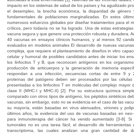
impacto en los sistemas de salud de los países y ha agudizado pr
el desempleo, la brecha económica, la disparidad de género 
fundamentales de poblaciones marginalizadas. En estos últi
numerosos esfuerzos globales por diseñar tratamientos para el m
críticos, pero todavía no se ha logrado. Una de estas estrategia
vacuna segura y que genere una protección robusta y duradera. A
40 vacunas en ensayos clínicos humanos, y al menos 92 candid
evaluados en modelos animales El desarrollo de nuevas vacuna
compleja, que requiere el planteamiento de diseños in vitro capac
celular y humoral de posibles candidatos antes de iniciar los en
los linfocitos T y B, que reconocen antígenos en los organism
producción de anticuerpos y la generación de memoria específi
respondan a una infección, secuencias cortas de entre 9 y 
proteínas del patógeno deben ser procesados por las células
presentadas a los linfocitos T en moléculas del complejo mayor d
clase II (MHC-I y MHC-II) [2]. Por su estructura química simpl
comparado con otros tipos de antígeno, los péptidos sintéticos deb
vacunas, sin embargo, esto no se evidencia en el caso de las va
su mayoría, están basadas en virus atenuados, viriones y polip
últimos años, la evidencia del uso de vacunas basadas en neo-a
para inmunoterapia del cáncer ha venido aumentado [3-8]. Si b
tumorales no es una tarea fácil, el desarrollo de herramienta
transcriptoma, las cuales analizan una gran cantidad de dat