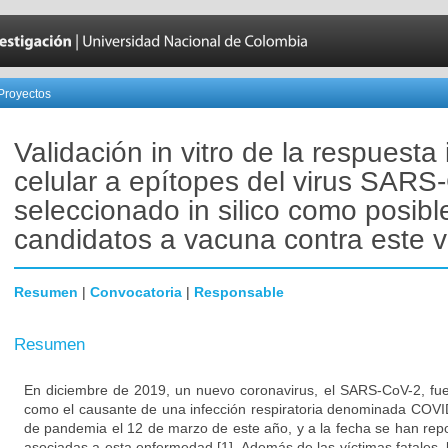
Proyectos
Validación in vitro de la respuest
celular a epítopes del virus SARS
seleccionado in silico como posibl
candidatos a vacuna contra este v
Resumen
|
Convocatoria
|
Responsable
Resumen
En diciembre de 2019, un nuevo coronavirus, el SARS-CoV-2, fue
como el causante de una infección respiratoria denominada COVI
de pandemia el 12 de marzo de este año, y a la fecha se han re
asociadas a esta enfermedad [1]. Además de las víctimas fatales,