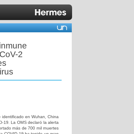
a inmune
-CoV-2
es
irus
 identificado en Wuhan, China
D-19. La OMS declaró la alerta
portado más de 700 mil muertes
 la COVID-19 ha tenido un gran