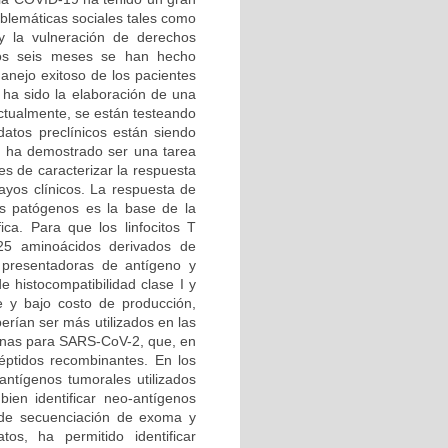
oblemáticas sociales tales como
y la vulneración de derechos
mos seis meses se han hecho
anejo exitoso de los pacientes
s ha sido la elaboración de una
ctualmente, se están testeando
atos preclínicos están siendo
s ha demostrado ser una tarea
es de caracterizar la respuesta
sayos clínicos. La respuesta de
os patógenos es la base de la
ca. Para que los linfocitos T
25 aminoácidos derivados de
 presentadoras de antígeno y
e histocompatibilidad clase I y
e y bajo costo de producción,
erían ser más utilizados en las
cunas para SARS-CoV-2, que, en
éptidos recombinantes. En los
ntígenos tumorales utilizados
ien identificar neo-antígenos
s de secuenciación de exoma y
os, ha permitido identificar