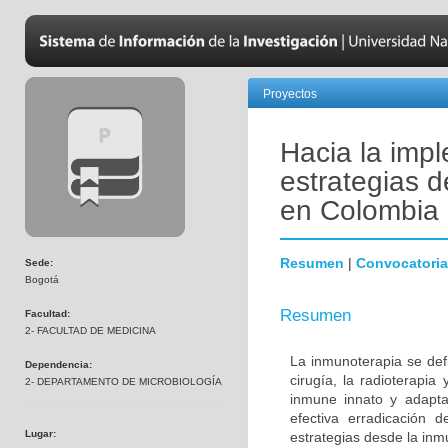
Proyectos
Hacia la impl
estrategias 
en Colombia
Resumen
|
Convocatoria
Sede:
Bogotá
Resumen
Facultad:
2- FACULTAD DE MEDICINA
La inmunoterapia se defi
Dependencia:
cirugía, la radioterapia
2- DEPARTAMENTO DE MICROBIOLOGÍA
inmune innato y adapta
efectiva erradicación d
Lugar:
estrategias desde la inmu