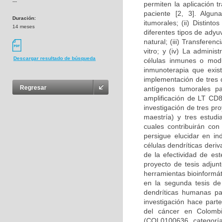
---
permiten la aplicación t
paciente [2, 3]. Algun
Duración:
itumorales; (ii) Distin
14 meses
diferentes tipos de adyu
natural; (iii) Transfere
vitro; y (iv) La admini
Descargar resultado de búsqueda
células inmunes o modul
inmunoterapia que exist
implementación de tres d
Regresar
antígenos tumorales pa
amplificación de LT CD8
investigación de tres p
maestría) y tres estudi
cuales contribuirán con
persigue elucidar en i
células dendríticas deri
de la efectividad de es
proyecto de tesis adjun
herramientas bioinformát
en la segunda tesis de
dendríticas humanas pa
investigación hace part
del cáncer en Colombi
(COL0100636, categoría