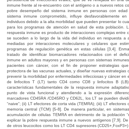
inmune frente al re-encuentro con el antígeno o a nuevos retos con
pobre desempeño del sistema inmune en personas con edad 
sistema inmune comprometido, influye desfavorablemente en 
individuos debido a la alta morbilidad que pueden presentar lo cu
para los programas de atención en salud de esta población. L
respuesta inmune es producto de interacciones complejas entre 
se suceden a lo largo de la vida del individuo en respuesta a 
mediadas por interacciones moleculares y celulares que est
programas de regulación genética en estas células [3,4]. Enm
tratado de identificar biomarcadores relacionados con el def
inmune en adultos mayores y en personas con sistemas inmunes
pacientes con cáncer, con el fin de proponer estrategias que
protectora de las vacunas actuales, y diseñar nuevas estrategias
prevenir la morbilidad por enfermedades infecciosas y cáncer en 
de linfocitos T (LT) tanto CD4 como CD8 y linfocitos B (L
características fundamentales de la respuesta inmune adaptati
punto de vista funcional y atendiendo a la expresión diferenci
marcadores CD45RA /CD45RO y CD62L, los LT se pueden dividir 
“naive”; (ii) LT efectores de corta vida (TEMRA); (iii) LT efectore
memoria central (TCM) [5-8]. De manera particular, en sistem
acumulación de células TEMRA en detrimento de la población “n
explicar la pobre respuesta inmune a nuevos antígenos [7,9]. De 
de otros leucocitos como los LT CD4 supresores (CD25+,FoxP3+)