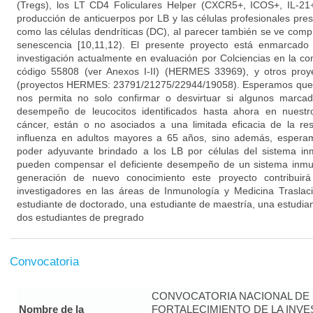
(Tregs), los LT CD4 Foliculares Helper (CXCR5+, ICOS+, IL-21
producción de anticuerpos por LB y las células profesionales pr
como las células dendríticas (DC), al parecer también se ve com
senescencia [10,11,12). El presente proyecto está enmarcad
investigación actualmente en evaluación por Colciencias en la co
código 55808 (ver Anexos I-II) (HERMES 33969), y otros pro
(proyectos HERMES: 23791/21275/22944/19058). Esperamos que e
nos permita no solo confirmar o desvirtuar si algunos marcad
desempeño de leucocitos identificados hasta ahora en nuestr
cáncer, están o no asociados a una limitada eficacia de la re
influenza en adultos mayores a 65 años, sino además, esperam
poder adyuvante brindado a los LB por células del sistema in
pueden compensar el deficiente desempeño de un sistema inm
generación de nuevo conocimiento este proyecto contribuir
investigadores en las áreas de Inmunología y Medicina Traslaci
estudiante de doctorado, una estudiante de maestría, una estudian
dos estudiantes de pregrado
Convocatoria
CONVOCATORIA NACIONAL DE
Nombre de la
FORTALECIMIENTO DE LA INVE