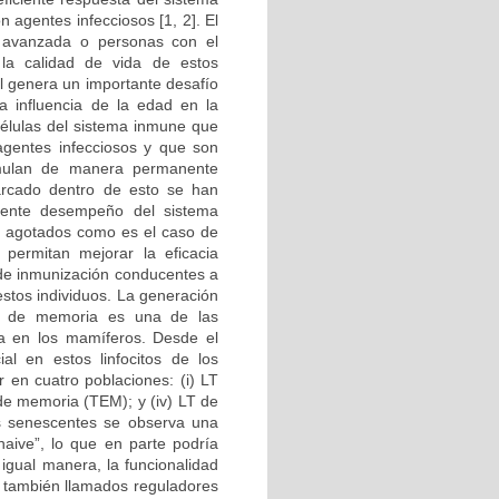
 agentes infecciosos [1, 2]. El
avanzada o personas con el
la calidad de vida de estos
al genera un importante desafío
a influencia de la edad en la
células del sistema inmune que
agentes infecciosos y que son
imulan de manera permanente
arcado dentro de esto se han
iciente desempeño del sistema
 agotados como es el caso de
 permitan mejorar la eficacia
 de inmunización conducentes a
estos individuos. La generación
B) de memoria es una de las
va en los mamíferos. Desde el
al en estos linfocitos de los
en cuatro poblaciones: (i) LT
s de memoria (TEM); y (iv) LT de
as senescentes se observa una
aive”, lo que en parte podría
igual manera, la funcionalidad
 también llamados reguladores