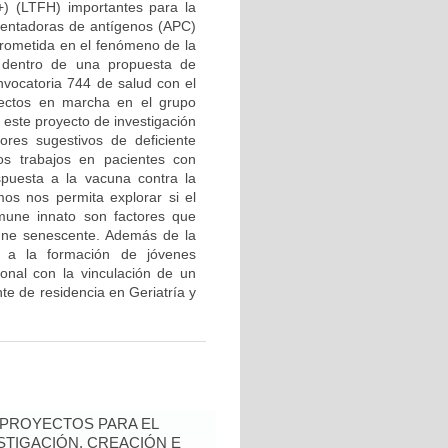
+) (LTFH) importantes para la
esentadoras de antígenos (APC)
prometida en el fenómeno de la
o dentro de una propuesta de
nvocatoria 744 de salud con el
yectos en marcha en el grupo
ste proyecto de investigación
ores sugestivos de deficiente
os trabajos en pacientes con
spuesta a la vacuna contra la
os nos permita explorar si el
mune innato son factores que
une senescente. Además de la
á a la formación de jóvenes
onal con la vinculación de un
te de residencia en Geriatría y
 PROYECTOS PARA EL
STIGACIÓN, CREACIÓN E