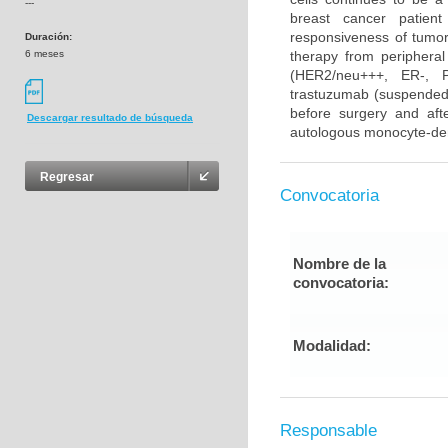
---
breast cancer patient
responsiveness of tumor 
Duración:
6 meses
therapy from periphera
(HER2/neu+++, ER-, PR
trastuzumab (suspended 
before surgery and afte
Descargar resultado de búsqueda
autologous monocyte-deri
Regresar
Convocatoria
Nombre de la
convocatoria:
Modalidad:
Responsable