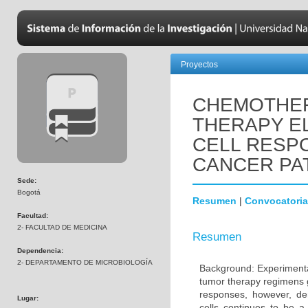
Proyectos
CHEMOTHER
THERAPY EL
CELL RESPO
CANCER PA
Sede:
Bogotá
Resumen
|
Convocatoria
Facultad:
2- FACULTAD DE MEDICINA
Resumen
Dependencia:
2- DEPARTAMENTO DE MICROBIOLOGÍA
Background: Experimental
tumor therapy regimens g
responses, however, de
Lugar:
cells continues to be 