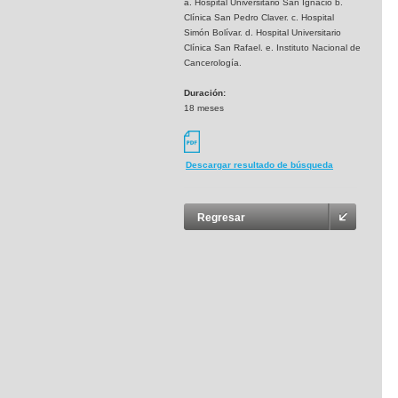
a. Hospital Universitario San Ignacio b.
Clínica San Pedro Claver. c. Hospital
Simón Bolívar. d. Hospital Universitario
Clínica San Rafael. e. Instituto Nacional de
Cancerología.
Duración:
18 meses
Descargar resultado de búsqueda
Regresar