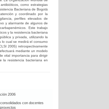
al. La Organización Mundial de
 antibióticos, como estrategias
sistencia Bacteriana de Bogotá
atención y coordinado por la
lancia, perfiles elevados de
ivo y alarmante de algunos de
carbapenémicos. Este trabajo
icos y la resistencia bacteriana
pública y privada, utilizando la
ara lo cual se medirá el consumo
(CLSI 2005) retrospectivamente
 efectuará mediante un modelo
 vital importancia para dirigir
e la resistencia bacteriana en
ación 2006
n consolidados con docentes
proyectos