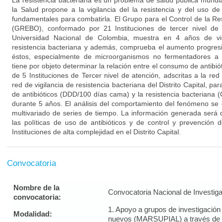
La resistencia bacteriana es un problema de salud pública mundi
la Salud propone a la vigilancia del la resistencia y del uso de
fundamentales para combatirla. El Grupo para el Control de la Re
(GREBO), conformado por 21 Instituciones de tercer nivel de 
Universidad Nacional de Colombia, muestra en 4 años de vigi
resistencia bacteriana y además, comprueba el aumento progres
éstos, especialmente de microorganismos no fermentadores a 
tiene por objeto determinar la relación entre el consumo de antibiót
de 5 Instituciones de Tercer nivel de atención, adscritas a la red 
red de vigilancia de resistencia bacteriana del Distrito Capital, p
de antibióticos (DDD/100 días cama) y la resistencia bacteriana 
durante 5 años. El análisis del comportamiento del fenómeno se
multivariado de series de tiempo. La información generada será de
las políticas de uso de antibióticos y de control y prevención d
Instituciones de alta complejidad en el Distrito Capital.
Convocatoria
Nombre de la
Convocatoria Nacional de Investig
convocatoria:
1. Apoyo a grupos de investigació
Modalidad:
nuevos (MARSUPIAL) a través de 