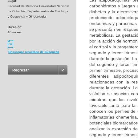
Las adipocitoquinas pr
Lugar:
carbohidratos y juegan u
Facultad de Medicina Universidad Nacional
diabetes y la ateroscler
de Colombia, Departamentos de Fisiología
y Obstetricia y Ginecología
produciendo adipocitoqu
endocrinas y paracrinas
Duración:
se presentan en respuest
18 meses
metabólicas. La gestaci
por la acción de hormon
el cortisol y la progeste
segundo y tercer trimestr
Descargar resultado de búsqueda
durante la gestación. La
del segundo y tercer tr
primer trimestre, proces
Regresar
diferentes adipocitoq
relacionadas con la res
durante la gestación. Lo
visfatina se asocian con
mientras que los nivel
favorable tanto para l
conocen los perfiles de 
inflamatorias chemerina
potenciales biomarcador
analizar la expresión d
segundo y tercer trimestr