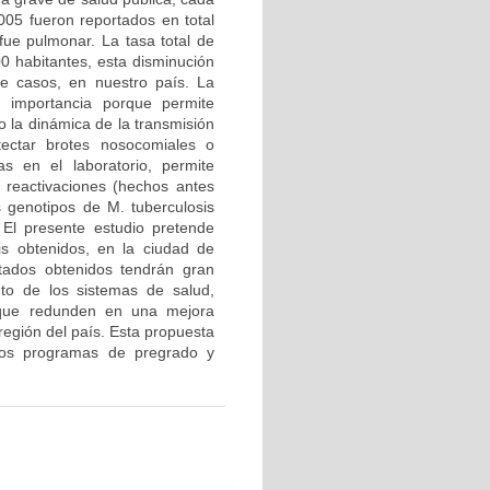
05 fueron reportados en total
ue pulmonar. La tasa total de
0 habitantes, esta disminución
de casos, en nuestro país. La
n importancia porque permite
o la dinámica de la transmisión
ectar brotes nosocomiales o
as en el laboratorio, permite
y reactivaciones (hechos antes
 genotipos de M. tuberculosis
 El presente estudio pretende
sis obtenidos, en la ciudad de
ltados obtenidos tendrán gran
nto de los sistemas de salud,
s que redunden en una mejora
región del país. Esta propuesta
e los programas de pregrado y