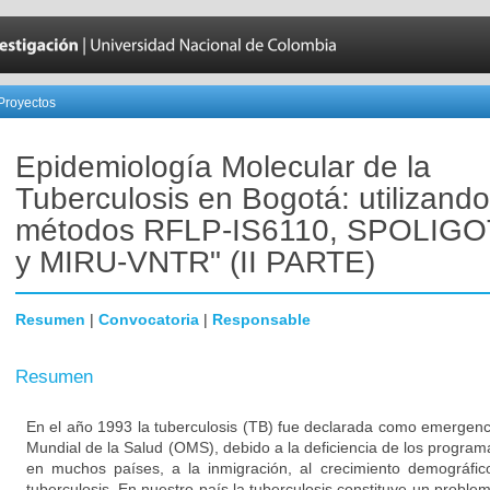
Proyectos
Epidemiología Molecular de la
Tuberculosis en Bogotá: utilizando
métodos RFLP-IS6110, SPOLIG
y MIRU-VNTR" (II PARTE)
Resumen
|
Convocatoria
|
Responsable
Resumen
En el año 1993 la tuberculosis (TB) fue declarada como emergenc
Mundial de la Salud (OMS), debido a la deficiencia de los progra
en muchos países, a la inmigración, al crecimiento demográfic
tuberculosis. En nuestro país la tuberculosis constituye un proble