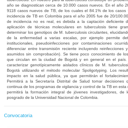
año se diagnostican cerca de 10.000 casos nuevos. En el año 20
9118 casos nuevos de TB, de los cuales el 84.1% de los casos f
incidencia de TB en Colombia para el año 2005 fue de 20/100.00
de incidencia no es real, es debida a la captación deficiente 
aplicación de técnicas moleculares en tuberculosis tiene gra
determinar los genotipos de M. tuberculosis circulantes, elucidand
de la enfermedad a varias escalas, por ejemplo permite det
institucionales, pseudoinfecciones por contaminaciones ocurrid
diferenciar entre transmisión reciente incluyendo reinfecciones 
asumidos sin comprobación). Se tiene poco conocimiento de los
que circulan en la ciudad de Bogotá y en general en el país.
caracterizar genotípicamente aislados clínicos de M. tuberculo
Bogotá utilizando el método molecular Spoligotyping. Los resu
impacto en la salud pública, ya que permitirán el fortalecimie
Permitirá a la Secretaría Distrital de Salud tomar decisione
continua de los programas de vigilancia y control de la TB en esta 
permitirá la formación integral de jóvenes investigadores, d
posgrado de la Universidad Nacional de Colombia.
Convocatoria