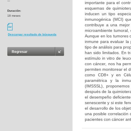
---
importante para el contr
esquemas de quimiotera
Duración:
inducen un tipo especi
18 meses
inmunogénica (MCI) que
contribuye a una mejor 
microambiente tumoral, 
Descargar resultado de búsqueda
Aunque en los tumores de
inmune para evaluar la 
tipo de análisis para pr
Regresar
han sido limitados. En t
estímulo in vitro de le
con cáncer, nos ha perm
permiten monitorear el 
como CD8+ y en Célula
paramétrica y la inmu
(IMSSSL), proponemos 
después de la quimioter
el desempeño deficiente 
senescente y si este fen
el desarrollo de los obje
una posible correlación
pacientes con cáncer an