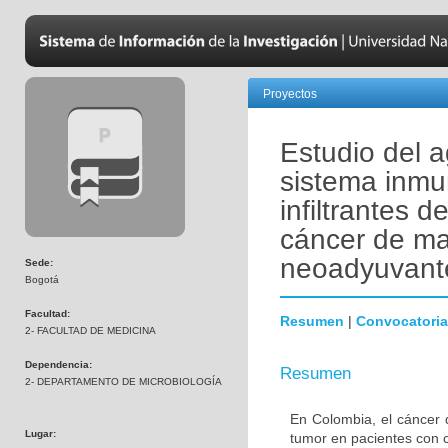
Proyectos
Estudio del a
sistema inmu
infiltrantes 
cáncer de ma
neoadyuvant
Sede:
Bogotá
Facultad:
Resumen
|
Convocatoria
2- FACULTAD DE MEDICINA
Dependencia:
Resumen
2- DEPARTAMENTO DE MICROBIOLOGÍA
En Colombia, el cáncer 
Lugar:
tumor en pacientes con 