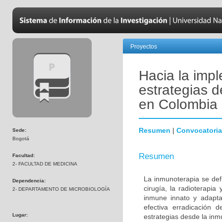
Proyectos
Hacia la impl
estrategias 
en Colombia
Resumen
|
Convocatoria
Sede:
Bogotá
Resumen
Facultad:
2- FACULTAD DE MEDICINA
La inmunoterapia se defi
Dependencia:
cirugía, la radioterapia
2- DEPARTAMENTO DE MICROBIOLOGÍA
inmune innato y adapta
efectiva erradicación d
Lugar:
estrategias desde la inmu