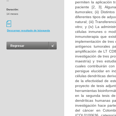
---
permiten la aplicación t
paciente [2, 3]. Algun
Duración:
itumorales; (ii) Distin
14 meses
diferentes tipos de adyu
natural; (iii) Transfere
vitro; y (iv) La admini
Descargar resultado de búsqueda
células inmunes o modul
inmunoterapia que exist
implementación de tres d
Regresar
antígenos tumorales pa
amplificación de LT CD8
investigación de tres p
maestría) y tres estudi
cuales contribuirán con
persigue elucidar en i
células dendríticas deri
de la efectividad de es
proyecto de tesis adjun
herramientas bioinformát
en la segunda tesis de
dendríticas humanas pa
investigación hace part
del cáncer en Colombi
(COL0100636, categoría