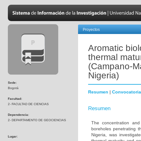
Proyectos
Aromatic biol
thermal matur
(Campano-Ma
Nigeria)
Sede:
Bogotá
Resumen
|
Convocatoria
Facultad:
2- FACULTAD DE CIENCIAS
Resumen
Dependencia:
2- DEPARTAMENTO DE GEOCIENCIAS
The concentration and 
boreholes penetrating 
Nigeria, was investiga
Lugar:
thermal maturity and or