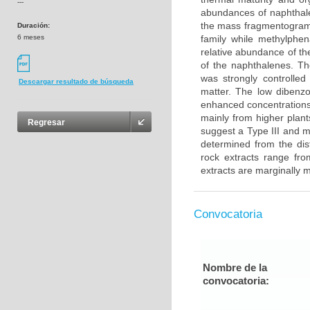
---
abundances of naphthale
the mass fragmentograms
Duración:
6 meses
family while methylphe
relative abundance of th
of the naphthalenes. The
was strongly controlle
Descargar resultado de búsqueda
matter. The low dibenz
enhanced concentrations 
mainly from higher plan
Regresar
suggest a Type III and m
determined from the dis
rock extracts range fr
extracts are marginally 
Convocatoria
Nombre de la
convocatoria: