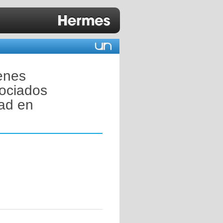
enes
ociados
dad en