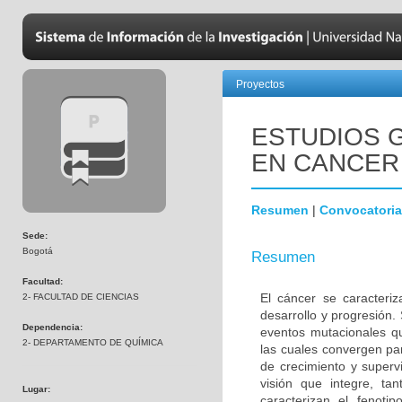
Proyectos
ESTUDIOS 
EN CANCER
Resumen
|
Convocatoria
Sede:
Bogotá
Resumen
Facultad:
El cáncer se caracteri
2- FACULTAD DE CIENCIAS
desarrollo y progresión.
Dependencia:
eventos mutacionales qu
2- DEPARTAMENTO DE QUÍMICA
las cuales convergen pa
de crecimiento y superv
visión que integre, ta
Lugar:
caracterizan el fenoti