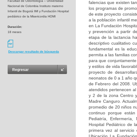
Facultad de Odontología – Universidad
falencias que existen ta
Nacional de Colombia Instituto materno
los programas de promoci
Infantil de Bogotá IMI y Fundación Hospital
de este proyecto consis
pediátrico de la Misericordia HOMI
a la población infantil m
en La Fundación Hospita
Duración:
y prevención a partir d
18 meses
etapa de la lactancia 
descriptivo cualitativo 
fundamental es la educa
Descargar resultado de búsqueda
permita a las familias c
para que conjuntamente 
y estilos de vida favorab
Regresar
proyecto de desarrollar
neonatos de 0 a 1 año q
de Febrero del 2008. Ubi
atendidos pertenecen al
y 2 de la zona Centro 
Madre Canguro. Actualm
promedio de 20 niños nu
continuo porque están 
Pediatría, Enfermería,
Hospital Pediátrico de 
primera vez al servicio
Ubicación La Fundación