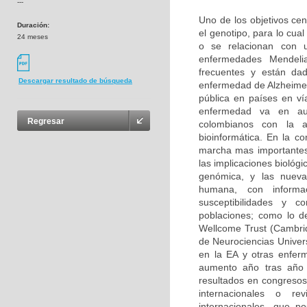
---
Uno de los objetivos cen
Duración:
el genotipo, para lo cu
24 meses
o se relacionan con u
enfermedades Mendeli
frecuentes y están da
Descargar resultado de búsqueda
enfermedad de Alzheimer
pública en países en ví
enfermedad va en aum
Regresar
colombianos con la 
bioinformática. En la c
marcha mas importantes
las implicaciones biológ
genómica, y las nuevas
humana, con informa
susceptibilidades y 
poblaciones; como lo d
Wellcome Trust (Cambri
de Neurociencias Univer
en la EA y otras enfer
aumento año tras año 
resultados en congresos 
internacionales o rev
internacionales, que p