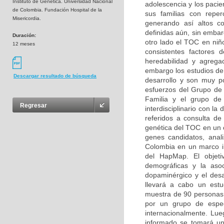
Instituto de Genética. Universidad Nacional
adolescencia y los pacie
de Colombia. Fundación Hospital de la
sus familias con reperc
Misericordia.
generando así altos co
definidas aún, sin embar
Duración:
otro lado el TOC en niñ
12 meses
consistentes factores d
heredabilidad y agregac
embargo los estudios de 
Descargar resultado de búsqueda
desarrollo y son muy p
esfuerzos del Grupo de 
Familia y el grupo de 
Regresar
interdisciplinario con la
referidos a consulta de 
genética del TOC en un c
genes candidatos, anal
Colombia en un marco ini
del HapMap. El objetiv
demográficas y la asoc
dopaminérgico y el desa
llevará a cabo un estu
muestra de 90 personas (
por un grupo de especi
internacionalmente. Lue
informado se tomará un