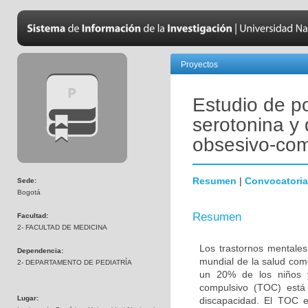
Proyectos
Estudio de p
serotonina y 
obsesivo-com
Resumen
|
Convocatoria
Sede:
Bogotá
Resumen
Facultad:
2- FACULTAD DE MEDICINA
Los trastornos mentales
Dependencia:
mundial de la salud com
2- DEPARTAMENTO DE PEDIATRÍA
un 20% de los niños y
compulsivo (TOC) está 
Lugar:
discapacidad. El TOC 