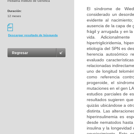
Pediatría Instituto de Genética
El síndrome de Wied
Duración:
considerado un desorde
12 meses
evidente al nacimiento
ausencia de la capa de 
frágil y arrugada y en 
Descargar resultado de búsqueda
vida. Adicionalment
hipertrigliciridemia, hi
etiología del SPN es de
Regresar
herencia autosómico r
evaluado característic
relacionadas indirectame
uno de longitud telomé
como referencia contr
progeroide, el síndrom
mutaciones en el gen LA
estudios parciales de e
resultados sugieren que
quizás ubicándose a otr
distinta. Las alteracion
hiperinsulinemia es es
desde nematodos hasta r
insulina y la longevida
envejecimiento. Este es