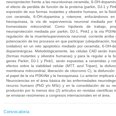
neuroprotector frente a las neurotoxinas ceramida, 6-OH-dopamin
el efecto de perdida de función de la proteína (parkin, DJ-1 y Pink
expresión de sus formas mutantes y silvestre humana, en la fisio
con ceramida, 6-OH-dopamina y rotenone, enfocándonos en 
hexoquinasa, la vía de supervivencia neuronal mediada por 
homeostasis mitocondrial. Como hipótesis de trabajo, p
neuroprotección mediada por parkin, DJ-1, Pink1 y la vía PI3/A
regulación de la muerte/supervivencia neuronal, corriente arriba
potenciación de los procesos en que participan (ubiquitinación, fos
oxidativo) en un reto apoptotico mediado por ceramida, 6-OH-d
dopaminérgicas. Metodológicamente, las células CAD serán tran
(formas mutantes y silvestre humanas) y para la regular a la 
genes Parkin, DJ-1 y Pink1, serán expuestas a ceramidas y rot
efectos sobre la viabilidad celular (MTT, azul Tripan), la disfun
membrana mitocondrial, liberación de citocromo C), la disfunción 
el papel de la vía PI3K/Akt y la hexoquinasa. Lo anterior implicará
Neurociencias en el área básica de las enfermedades neurodegen
recurso humano (PhD y/o MSc) y en la consolidación de su rec
producirán por lo menos dos (2) artículos en revistas científicas
se enviaran resúmenes a congresos internacionales en el área.
Convocatoria