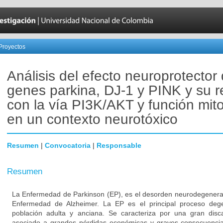
Proyectos
Análisis del efecto neuroprotector 
genes parkina, DJ-1 y PINK y su r
con la vía PI3K/AKT y función mito
en un contexto neurotóxico
Resumen
|
Convocatoria
|
Responsable
Resumen
La Enfermedad de Parkinson (EP), es el desorden neurodegener
Enfermedad de Alzheimer. La EP es el principal proceso degen
población adulta y anciana. Se caracteriza por una gran disc
asociado a grandes pérdidas económicas y graves consecuencias