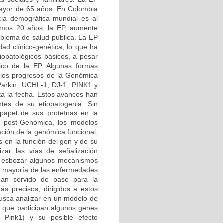
 mayor de 65 años. En Colombia
ia demográfica mundial es al
imos 20 años, la EP, aumente
roblema de salud publica. La EP
d clínico-genética, lo que ha
iopatológicos básicos, a pesar
tico de la EP. Algunas formas
 los progresos de la Genómica
 Parkin, UCHL-1, DJ-1, PINK1 y
ta la fecha. Estos avances han
tes de su etiopatogenia. Sin
papel de sus proteínas en la
ra post-Genómica, los modelos
ción de la genómica funcional,
s en la función del gen y de su
izar las vías de señalización
do esbozar algunos mecanismos
 la mayoría de las enfermedades
 han servido de base para la
ás precisos, dirigidos a estos
busca analizar en un modelo de
 que participan algunos genes
 Pink1) y su posible efecto