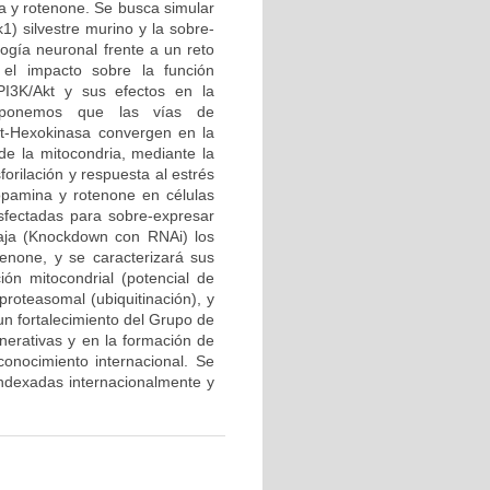
a y rotenone. Se busca simular
1) silvestre murino y la sobre-
logía neuronal frente a un reto
el impacto sobre la función
PI3K/Akt y sus efectos en la
roponemos que las vías de
kt-Hexokinasa convergen en la
 de la mitocondria, mediante la
forilación y respuesta al estrés
opamina y rotenone en células
sfectadas para sobre-expresar
baja (Knockdown con RNAi) los
enone, y se caracterizará sus
ción mitocondrial (potencial de
proteasomal (ubiquitinación), y
 un fortalecimiento del Grupo de
erativas y en la formación de
onocimiento internacional. Se
 indexadas internacionalmente y