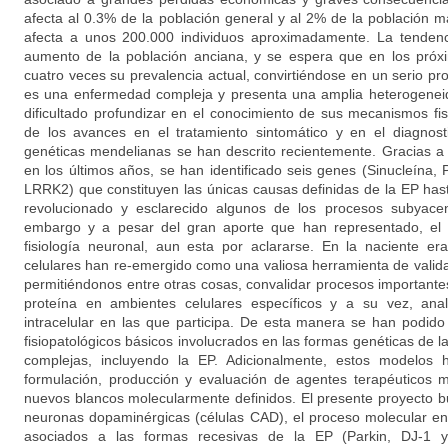
afecta al 0.3% de la población general y al 2% de la población
afecta a unos 200.000 individuos aproximadamente. La tendenc
aumento de la población anciana, y se espera que en los próx
cuatro veces su prevalencia actual, convirtiéndose en un serio p
es una enfermedad compleja y presenta una amplia heterogeneida
dificultado profundizar en el conocimiento de sus mecanismos fis
de los avances en el tratamiento sintomático y en el diagnos
genéticas mendelianas se han descrito recientemente. Gracias a
en los últimos años, se han identificado seis genes (Sinucleína,
LRRK2) que constituyen las únicas causas definidas de la EP has
revolucionado y esclarecido algunos de los procesos subyacen
embargo y a pesar del gran aporte que han representado, el 
fisiología neuronal, aun esta por aclararse. En la naciente e
celulares han re-emergido como una valiosa herramienta de valida
permitiéndonos entre otras cosas, convalidar procesos importante
proteína en ambientes celulares específicos y a su vez, anal
intracelular en las que participa. De esta manera se han podi
fisiopatológicos básicos involucrados en las formas genéticas de
complejas, incluyendo la EP. Adicionalmente, estos modelos
formulación, producción y evaluación de agentes terapéuticos m
nuevos blancos molecularmente definidos. El presente proyecto 
neuronas dopaminérgicas (células CAD), el proceso molecular en
asociados a las formas recesivas de la EP (Parkin, DJ-1 y