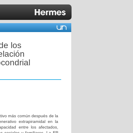
de los
elación
condrial
ativo más común después de la
erativo extrapiramidal en la
apacidad entre los afectados,
 sociales y familiares. La EP