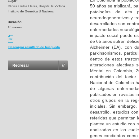
En Colombia la població
Lugar:
50 años se triplicará, p
Clínica Carlos Lleras, Hospital la Victoria.
patologías de alta 
Instituto de Genética U Nacional
neurodegenerativas y tr
Duración:
desarrollados son centra
18 meses
enfermedades neurológica
impacto social puede e
de 65 años sufren defic
Alzheimer (EA), con d
Descargar resultado de búsqueda
parkinsonismos, partic
dentro de estos trasto
alteraciones afectivas
Regresar
Mental en Colombia, 2
contribución del facto
Nacional de Colombia ha
de algunas enfermedad
publicados en revistas i
otros grupos en la reg
iniciales. Sin embargo
desarrollo, estudios co
referidas que permitan 
plantea un estudio con 
analizadas en las cual
genes candidatos como 