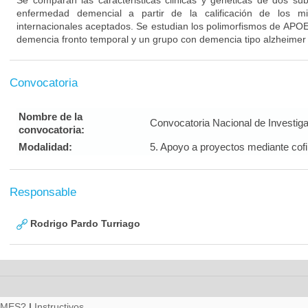
Se comparan las caracteristicas clinicas y geneticas de dos su
enfermedad demencial a partir de la calificación de los m
internacionales aceptados. Se estudian los polimorfismos de APO
demencia fronto temporal y un grupo con demencia tipo alzheimer
Convocatoria
Nombre de la
Convocatoria Nacional de Investig
convocatoria:
Modalidad:
5. Apoyo a proyectos mediante cof
Responsable
Rodrigo Pardo Turriago
RMES?
|
Instructivos