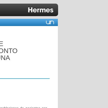
E
RONTO
UNA