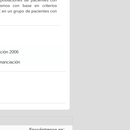
bpoblaciones de pacientes con
ismos con base en criterios
E en un grupo de pacientes con
ación 2006
inanciación
Encuéntrenos en: